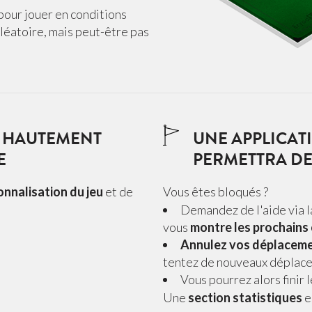
pour jouer en conditions
aléatoire, mais peut-être pas
N HAUTEMENT
UNE APPLICAT
E
PERMETTRA D
nnalisation du jeu
et de
Vous êtes bloqués ?
Demandez de l'aide via l
vous
montre les prochains 
Annulez vos déplacem
tentez de nouveaux déplac
Vous pourrez alors finir le
Une
section statistiques
e