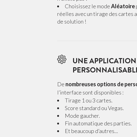
Choisissez le mode
Aléatoire
réelles avec un tirage des cartes 
de solution !
UNE APPLICATIO
PERSONNALISABL
De
nombreuses options de perso
l’interface sont disponibles :
Tirage 1 ou 3 cartes.
Score standard ou Vegas.
Mode gaucher.
Fin automatique des parties.
Et beaucoup d’autres...