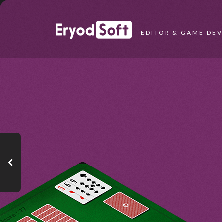
Eryod Soft
EDITOR & GAME DE