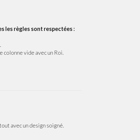
s les règles sont respectées :
.
e colonne vide avec un Roi.
.
e tout avec un design soigné.