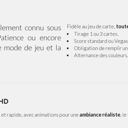
galement connu sous
Fidèle au jeu de carte,
toute
Tirage 1 ou 3 cartes.
Patience ou encore
Score standard ou Vegas
e mode de jeu et la
Obligation de remplir un
Alternance des couleurs
 HD
de et rapide, avec animations pour une
ambiance réaliste
, l